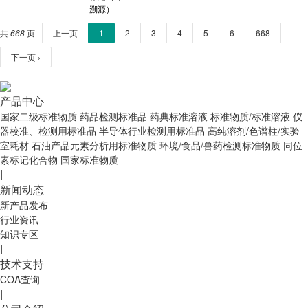
溯源）
共
668
页
上一页
1
2
3
4
5
6
668
下一页 ›
产品中心
国家二级标准物质
药品检测标准品
药典标准溶液
标准物质/标准溶液
仪
器校准、检测用标准品
半导体行业检测用标准品
高纯溶剂/色谱柱/实验
室耗材
石油产品元素分析用标准物质
环境/食品/兽药检测标准物质
同位
素标记化合物
国家标准物质
|
新闻动态
新产品发布
行业资讯
知识专区
|
技术支持
COA查询
|