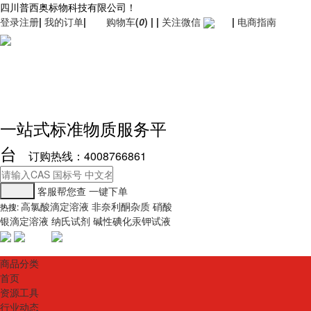
四川普西奥标物科技有限公司！
登录
注册
|
我的订单
|
购物车
(
0
)
|
|
关注微信
|
电商指南
一站式标准物质服务平
台
订购热线：4008766861
客服帮您查
一键下单
高氯酸滴定溶液
非奈利酮杂质
硝酸
热搜:
银滴定溶液
纳氏试剂
碱性碘化汞钾试液
商品分类
首页
资源工具
行业动态