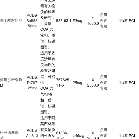
素有关物
质的检查
点击
PCL-#-
及研究，
¥
邻苯醌对照品
咨询
1-2周
Be583-
583-63-1
50mg
PCL
可提供
1000.0
50mg
客服
COA(含
液相、质
谱、核磁
图谱）
适用于依
度沙班有
关物质的
检查及研
究；可提
点击
PCL-#-
依度沙班杂质
767625-
¥
供
咨询
1-2周
Di767-
25mg
PCL
11-6
2500.0
M
25mg
COA(含
客服
气相/液
相、质
谱、核磁
图谱）
适用于阿
莫西林等
有关物质
点击
PCL-#-
阿莫西林杂
61336-
¥
的检查及
咨询
1-2周
Am613-
100mg
PCL
质」
70-7
2000.0