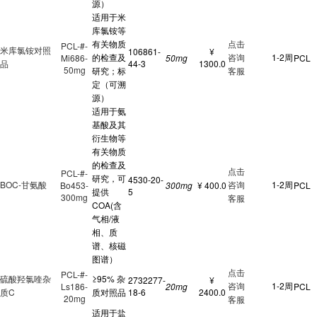
源）
适用于米
库氯铵等
有关物质
点击
PCL-#-
米库氯铵对照
106861-
¥
的检查及
咨询
1-2周
Mi686-
50mg
PCL
品
44-3
1300.0
50mg
研究；标
客服
定（可溯
源）
适用于氨
基酸及其
衍生物等
有关物质
的检查及
点击
PCL-#-
研究，可
4530-20-
BOC-甘氨酸
咨询
1-2周
Bo453-
300mg
¥ 400.0
PCL
提供
5
300mg
客服
COA(含
气相/液
相、质
谱、核磁
图谱）
点击
PCL-#-
硫酸羟氯喹杂
≥95% 杂
2732277-
¥
咨询
1-2周
Ls186-
20mg
PCL
质C
质对照品
18-6
2400.0
20mg
客服
适用于盐