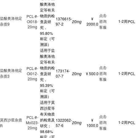
酸奥洛他
定等有关
点击
物质的检
PCL-#-
盐酸奥洛他定
1376615-
¥
咨询
1-2周
Ol018-
查及研
20mg
PCL
杂质9
97-2
2000.0
20mg
客服
究，
95.80%
标定（可
溯源）
适用于盐
酸奥洛他
定等有关
点击
物质的检
PCL-#-
盐酸奥洛他定
173174-
咨询
1-2周
Ol012-
查及研
20mg
¥ 500.0
PCL
杂质3
07-7
20mg
客服
究，
95.39%
标定（可
溯源）
适用于莫
西沙星等
有关物质
点击
PCL-#-
莫西沙星杂质
的检查及
1322062-
¥
咨询
1-2周
Mo023-
20mg
PCL
57-6
1000.0
R
研究；
20mg
客服
98.68%
标定（可