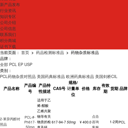
新产品发布
行业资讯
知识专区
公司介绍
公司信息
联系我们
积分商城
证书下载
当前页面：
首页
>
药品检测标准品
>
药物杂质标准品
品牌：
全部
PCL
EP
USP
类别：
PCL药物杂质对照品
美国药典标准品
欧洲药典标准品
美国剑桥CIL
规格/
产品编
产品特
有效
产品名称
CAS号
计量单
价格
库存
货期
品牌
号
性描述
期
位
适用于乙
烯-醋酸
乙烯共聚
物等有关
点击
PCL-#-
2-苯异丙醇对
物质的检
咨询
1-2周
Ph617-
617-94-7
50mg
¥ 400.0
PCL
照品
50mg
查及研
客服