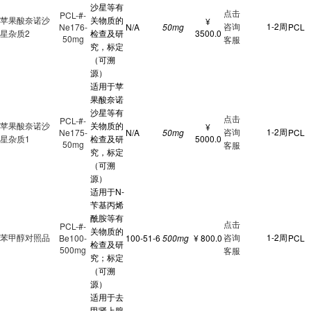
沙星等有
点击
PCL-#-
苹果酸奈诺沙
关物质的
¥
咨询
1-2周
Ne176-
N/A
50mg
PCL
星杂质2
检查及研
3500.0
50mg
客服
究，标定
（可溯
源）
适用于苹
果酸奈诺
沙星等有
点击
PCL-#-
苹果酸奈诺沙
关物质的
¥
咨询
1-2周
Ne175-
N/A
50mg
PCL
星杂质1
检查及研
5000.0
50mg
客服
究，标定
（可溯
源）
适用于N-
苄基丙烯
酰胺等有
点击
PCL-#-
关物质的
苯甲醇对照品
咨询
1-2周
Be100-
100-51-6
500mg
¥ 800.0
PCL
检查及研
500mg
客服
究；标定
（可溯
源）
适用于去
甲肾上腺