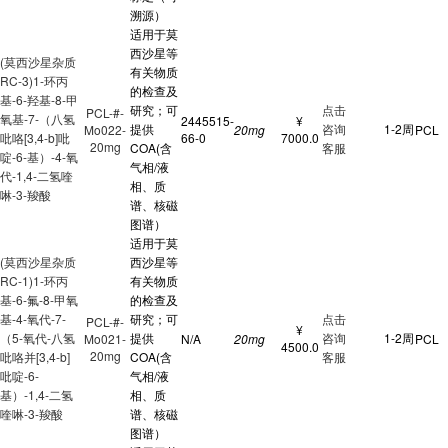
溯源）
适用于莫
西沙星等
(莫西沙星杂质
有关物质
RC-3)1-环丙
的检查及
基-6-羟基-8-甲
研究；可
点击
PCL-#-
氧基-7-（八氢
2445515-
¥
提供
咨询
1-2周
Mo022-
20mg
PCL
吡咯[3,4-b]吡
66-0
7000.0
20mg
COA(含
客服
啶-6-基）-4-氧
气相/液
代-1,4-二氢喹
相、质
啉-3-羧酸
谱、核磁
图谱）
适用于莫
(莫西沙星杂质
西沙星等
RC-1)1-环丙
有关物质
基-6-氟-8-甲氧
的检查及
基-4-氧代-7-
研究；可
点击
PCL-#-
¥
（5-氧代-八氢
提供
咨询
1-2周
Mo021-
N/A
20mg
PCL
4500.0
20mg
吡咯并[3,4-b]
COA(含
客服
吡啶-6-
气相/液
基）-1,4-二氢
相、质
喹啉-3-羧酸
谱、核磁
图谱）