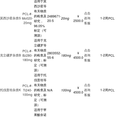
适用于莫
西沙星等
有关物质
点击
PCL-#-
的检查及
2489671-
¥
莫西沙星杂质S
咨询
1-2周
Mo020-
20mg
PCL
20-5
2500.0
研究，
20mg
客服
96.05%
标定（可
溯源）
适用于克
立硼罗等
有关物质
点击
PCL-#-
2803552-
¥
克立硼罗杂质B
的检查及
咨询
1-2周
Bz280-
180mg
PCL
55-6
4500.0
180mg
研究；标
客服
定（可溯
源）
适用于托
伐普坦等
有关物质
点击
PCL-#-
¥
托伐普坦杂质K
的检查及
咨询
1-2周
Ti240-
N/A
100mg
PCL
4500.0
100mg
研究，标
客服
定（可溯
源）
适用于苹
果酸奈诺