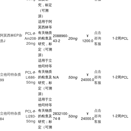
究，标定
（可溯
源）
适用于阿
莫西林等
有关物质
点击
PCL-#-
阿莫西林EP杂
2088960-
¥
的检查及
咨询
1-2周
Am208-
20mg
PCL
质J
43-2
1200.0
20mg
研究，标
客服
定（可溯
源）
适用于立
他司特等
有关物质
点击
PCL-#-
立他司特杂质
¥
的检查及
咨询
1-2周
Li686-
N/A
50mg
PCL
24000.0
99
50mg
研究，标
客服
定（可溯
源）
适用于立
他司特等
有关物质
点击
PCL-#-
立他司特杂质
2832100-
¥
的检查及
咨询
1-2周
Li283-
50mg
PCL
74-8
24000.0
84
50mg
研究；标
客服
定（可溯