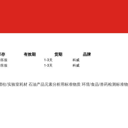
库存
有效期
货期
品牌
询客服
1-3天
科威
询客服
1-3天
科威
谱柱/实验室耗材
石油产品元素分析用标准物质
环境/食品/兽药检测标准物