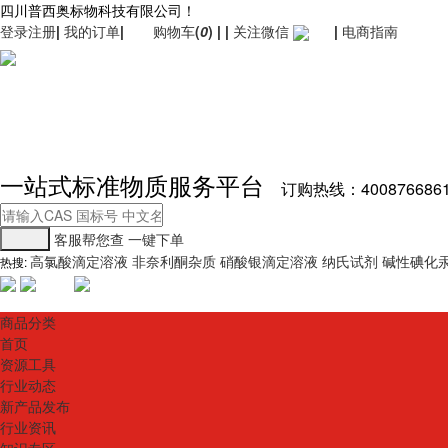
四川普西奥标物科技有限公司！
登录
注册
|
我的订单
|
购物车
(
0
)
|
|
关注微信
|
电商指南
一站式标准物质服务平台
订购热线：400876686
客服帮您查
一键下单
高氯酸滴定溶液
非奈利酮杂质
硝酸银滴定溶液
纳氏试剂
碱性碘化
热搜:
商品分类
首页
资源工具
行业动态
新产品发布
行业资讯