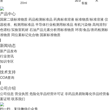
天
液
30.0
20ml
客服
产品中心
国家二级标准物质
药品检测标准品
药典标准溶液
标准物质/标准溶液
仪
器校准、检测用标准品
半导体行业检测用标准品
有机污染物
高纯溶剂/
色谱柱/实验室耗材
石油产品元素分析用标准物质
环境/食品/兽药检测标
准物质
同位素标记化合物
国家标准物质
|
新闻动态
新产品发布
行业资讯
知识专区
|
技术支持
COA查询
|
公司介绍
公司信息
营业执照
危险化学品经营许可证
非药品类易制毒化学品经营备
案证明
联系我们
扫一扫，关注微信公众号