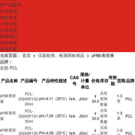
新产品发布
行业资讯
知识专区
公司介绍
公司信息
联系我们
积分商城
证书下载
当前页面：
首页
>
仪器校准、检测用标准品
>
pH标准溶液
品牌：
全部
PCL
规格/
有效
CAS
产品名称
产品编号
产品特性描述
计量
价格
库存
货期
品牌
号
期
单位
点击
PCL-
pH标准溶
1-3
¥
pH=9.11（25℃）
咨询
2024SY102-
N/A
20ml
PCL
天
液
30.0
20ml
客服
点击
PCL-
pH标准溶
1-3
¥
pH=7.29（25℃）
咨询
2024SY101-
N/A
20ml
PCL
天
液
30.0
20ml
客服
点击
PCL-
pH标准溶
1-3
¥
PH=4.06（25℃）
咨询
2024SY100-
N/A
20ml
PCL