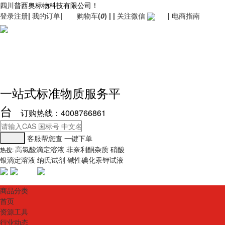
四川普西奥标物科技有限公司！
登录
注册
|
我的订单
|
购物车
(
0
)
|
|
关注微信
|
电商指南
一站式标准物质服务平
台
订购热线：4008766861
客服帮您查
一键下单
高氯酸滴定溶液
非奈利酮杂质
硝酸
热搜:
银滴定溶液
纳氏试剂
碱性碘化汞钾试液
商品分类
首页
资源工具
行业动态