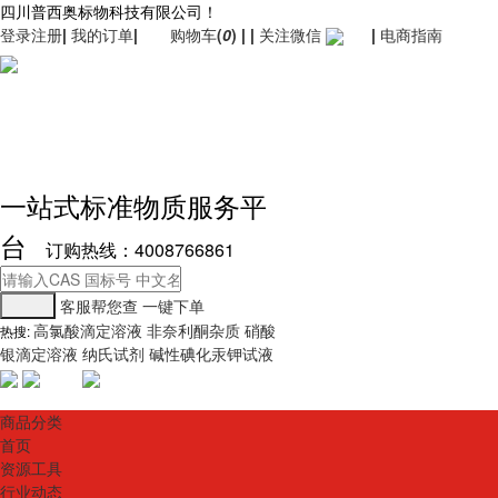
四川普西奥标物科技有限公司！
登录
注册
|
我的订单
|
购物车
(
0
)
|
|
关注微信
|
电商指南
一站式标准物质服务平
台
订购热线：4008766861
客服帮您查
一键下单
高氯酸滴定溶液
非奈利酮杂质
硝酸
热搜:
银滴定溶液
纳氏试剂
碱性碘化汞钾试液
商品分类
首页
资源工具
行业动态