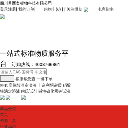
四川普西奥标物科技有限公司！
登录
注册
|
我的订单
|
购物车
(
0
)
|
|
关注微信
|
电商指南
一站式标准物质服务平
台
订购热线：4008766861
客服帮您查
一键下单
高氯酸滴定溶液
非奈利酮杂质
硝酸
热搜:
银滴定溶液
纳氏试剂
碱性碘化汞钾试液
商品分类
首页
资源工具
行业动态