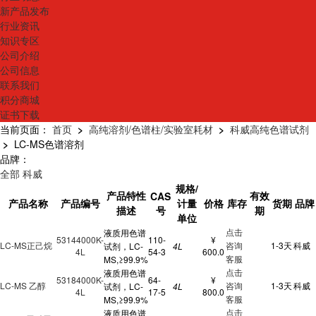
新产品发布
行业资讯
知识专区
公司介绍
公司信息
联系我们
积分商城
证书下载
当前页面：
首页
>
高纯溶剂/色谱柱/实验室耗材
>
科威高纯色谱试剂
>
LC-MS色谱溶剂
品牌：
全部
科威
规格/
产品特性
有效
CAS
产品名称
产品编号
计量
价格
库存
货期
品牌
描述
号
期
单位
点击
液质用色谱
53144000K-
110-
¥
LC-MS正己烷
咨询
1-3天
科威
试剂，LC-
4L
4L
54-3
600.0
客服
MS,≥99.9%
点击
液质用色谱
53184000K-
64-
¥
LC-MS 乙醇
咨询
1-3天
科威
试剂，LC-
4L
4L
17-5
800.0
客服
MS,≥99.9%
点击
液质用色谱