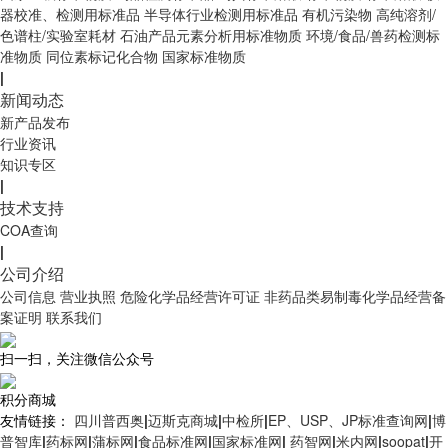
器校准、检测用标准品
半导体行业检测用标准品
有机污染物
高纯溶剂/
色谱柱/实验室耗材
石油产品元素分析用标准物质
环境/食品/兽药检测标
准物质
同位素标记化合物
国家标准物质
|
新闻动态
新产品发布
行业资讯
知识专区
|
技术支持
COA查询
|
公司介绍
公司信息
营业执照
危险化学品经营许可证
非药品类易制毒化学品经营备
案证明
联系我们
扫一扫，关注微信公众号
积分商城
友情链接：
四川普西奥
|
迈斯克商城
|
中检所
|
EP、USP、JP标准查询网
|
博
普智库
|
药标网
|
蒲标网
|
食品标准网
|
国家标准网
|
药智网
|
米内网
|
soopat
|
开