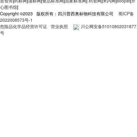
普智库
|
药标网
|
蒲标网
|
食品标准网
|
国家标准网
|
药智网
|
米内网
|
soopat
|
开
心图书馆
|
Copyright ©2023 版权所有：四川普西奥标物科技有限公司
蜀ICP备
2022008573号-1
危险品化学品经营许可证
营业执照
川公网安备51010802031877
号