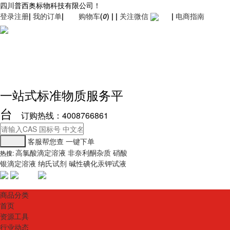
四川普西奥标物科技有限公司！
登录
注册
|
我的订单
|
购物车
(
0
)
|
|
关注微信
|
电商指南
一站式标准物质服务平
台
订购热线：4008766861
客服帮您查
一键下单
高氯酸滴定溶液
非奈利酮杂质
硝酸
热搜:
银滴定溶液
纳氏试剂
碱性碘化汞钾试液
商品分类
首页
资源工具
行业动态