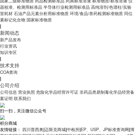
国家二级标准物质
药品检测标准品
药典标准溶液
标准物质/标准溶液
仪
器校准、检测用标准品
半导体行业检测用标准品
高纯溶剂/色谱柱/实验
室耗材
石油产品元素分析用标准物质
环境/食品/兽药检测标准物质
同位
素标记化合物
国家标准物质
|
新闻动态
新产品发布
行业资讯
知识专区
|
技术支持
COA查询
|
公司介绍
公司信息
营业执照
危险化学品经营许可证
非药品类易制毒化学品经营备
案证明
联系我们
扫一扫，关注微信公众号
积分商城
友情链接：
四川普西奥
|
迈斯克商城
|
中检所
|
EP、USP、JP标准查询网
|
博