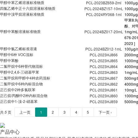
甲醇中苯乙烯溶液标准物质
PCL-2023BZ659-2ml
1000μg
四氯乙烯中正十六烷溶液标准物质
PCL-2024BZ157-10mL
1000μg
甲醇中溴甲烷溶液标准物质
PCL-2024RY068-1ml
1000μg
甲苯8.
酚、对甲
甲醇中苯酚溶液标准物质
PCL-2024BZ017-20mL
1mg/m
676-201
2023 ]
甲醇中氯乙烯标准溶液
PCL-2024BZ012-1mL
100μg/
甲醇中6种 VOC混标
PCL-2023HJ866
2000mg
甲醇中苯酚
PCL-2023HJ865
1000mg
二氯甲烷中6种替代物混标
PCL-2023HJ864
4000mg
甲醇中2,4,6-三硝基甲苯
PCL-2023HJ863
1mg/mL
二氯甲烷和甲醇中4种农药混标
PCL-2023HJ867
500mg/
二氯甲烷中6种内标混合物
PCL-2023HJ862
4000mg
正己烷中2种多氯联苯
PCL-2023HJ861
10mg/L
正己烷/丙酮中2种内标混合物
PCL-2023HJ860
1000mg
正己烷中1-溴-2-硝基苯
PCL-2023HJ859
5000mg
共
5
页
上一页
1
2
3
4
5
下一页 ›
产品中心