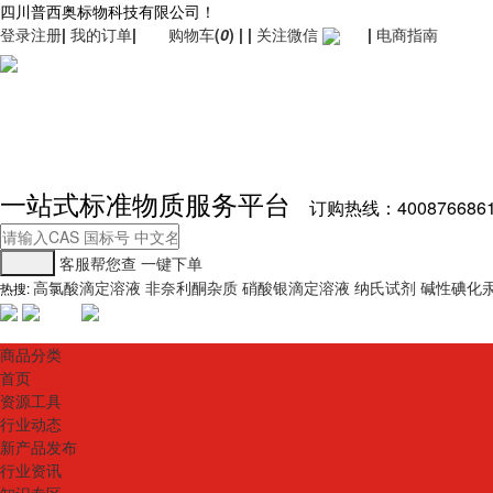
四川普西奥标物科技有限公司！
登录
注册
|
我的订单
|
购物车
(
0
)
|
|
关注微信
|
电商指南
一站式标准物质服务平台
订购热线：400876686
客服帮您查
一键下单
高氯酸滴定溶液
非奈利酮杂质
硝酸银滴定溶液
纳氏试剂
碱性碘化
热搜:
商品分类
首页
资源工具
行业动态
新产品发布
行业资讯