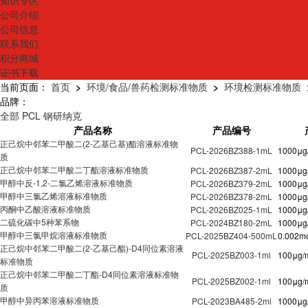
知识专区
公司介绍
公司信息
联系我们
积分商城
证书下载
当前页面：
首页
>
环境/食品/兽药检测标准物质
>
环境检测标准物质
品牌：
全部
PCL
钢研纳克
产品名称
产品编号
正己烷中邻苯二甲酸二(2-乙基己基)酯溶液标准物
PCL-2026BZ388-1mL
1000μg
质
正己烷中邻苯二甲酸二丁酯溶液标准物质
PCL-2026BZ387-2mL
1000μg
甲醇中反-1,2-二氯乙烯溶液标准物质
PCL-2026BZ379-2mL
1000μg
甲醇中三氯乙烯溶液标准物质
PCL-2026BZ378-2mL
1000μg
丙酮中乙酸溶液标准物质
PCL-2026BZ025-1mL
1000μg
二硫化碳中5种苯系物
PCL-2024BZ180-2mL
1000μg
甲醇中三氯甲烷溶液标准物质
PCL-2025BZ404-500mL
0.002mo
正己烷中邻苯二甲酸二(2-乙基己酯)-D4同位素溶液
PCL-2025BZ003-1ml
100μg/
标准物质
正己烷中邻苯二甲酸二丁酯-D4同位素溶液标准物
PCL-2025BZ002-1ml
100μg/
质
甲醇中异丙苯溶液标准物质
PCL-2023BA485-2ml
1000μg