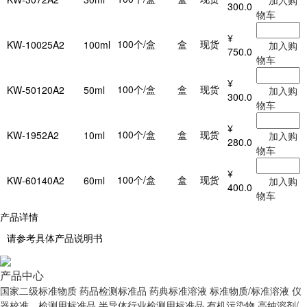
加入购
300.0
物车
¥
100个/盒
盒
现货
KW-10025A2
100ml
加入购
750.0
物车
¥
100个/盒
盒
现货
KW-50120A2
50ml
加入购
300.0
物车
¥
100个/盒
盒
现货
KW-1952A2
10ml
加入购
280.0
物车
¥
100个/盒
盒
现货
KW-60140A2
60ml
加入购
400.0
物车
产品详情
请参考具体产品说明书
产品中心
国家二级标准物质
药品检测标准品
药典标准溶液
标准物质/标准溶液
仪
器校准、检测用标准品
半导体行业检测用标准品
有机污染物
高纯溶剂/