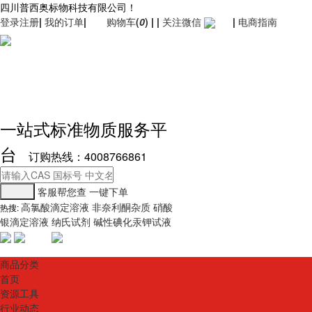
四川普西奥标物科技有限公司！
登录
注册
|
我的订单
|
购物车
(
0
)
|
|
关注微信
|
电商指南
一站式标准物质服务平
台
订购热线：4008766861
客服帮您查
一键下单
高氯酸滴定溶液
非奈利酮杂质
硝酸
热搜:
银滴定溶液
纳氏试剂
碱性碘化汞钾试液
商品分类
首页
资源工具
行业动态