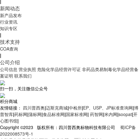
|
新闻动态
新产品发布
行业资讯
知识专区
|
技术支持
COA查询
|
公司介绍
公司信息
营业执照
危险化学品经营许可证
非药品类易制毒化学品经营备
案证明
联系我们
扫一扫，关注微信公众号
积分商城
友情链接：
四川普西奥
|
迈斯克商城
|
中检所
|
EP、USP、JP标准查询网
|
博
普智库
|
药标网
|
蒲标网
|
食品标准网
|
国家标准网
|
药智网
|
米内网
|
soopat
|
开
心图书馆
|
Copyright ©2023 版权所有：四川普西奥标物科技有限公司
蜀ICP备
2022008573号-1