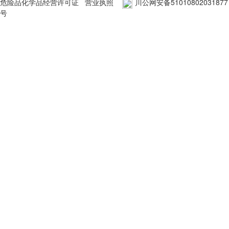
危险品化学品经营许可证
营业执照
川公网安备51010802031877
号