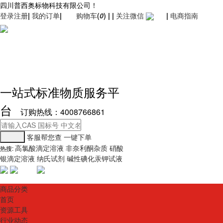
四川普西奥标物科技有限公司！
登录
注册
|
我的订单
|
购物车
(
0
)
|
|
关注微信
|
电商指南
一站式标准物质服务平
台
订购热线：4008766861
客服帮您查
一键下单
高氯酸滴定溶液
非奈利酮杂质
硝酸
热搜:
银滴定溶液
纳氏试剂
碱性碘化汞钾试液
商品分类
首页
资源工具
行业动态