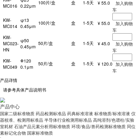
100片/盒
盒
1-5天
¥ 55.0
加入购物
MC016
0.22μm
车
KW-
φ13
100片/盒
盒
1-5天
¥ 55.0
加入购物
MC014
0.45μm
车
KW-
φ50
50片/盒
盒
1-5天
MC023-
¥ 45.0
加入购物
0.45μm
HN
车
KW-
Φ120
50片/盒
盒
1-5天
¥ 120.0
加入购物
MC049
0.1μm
车
产品详情
请参考具体产品说明书
产品中心
国家二级标准物质
药品检测标准品
药典标准溶液
标准物质/标准溶液
仪
器校准、检测用标准品
半导体行业检测用标准品
高纯溶剂/色谱柱/实验
室耗材
石油产品元素分析用标准物质
环境/食品/兽药检测标准物质
同位
素标记化合物
国家标准物质