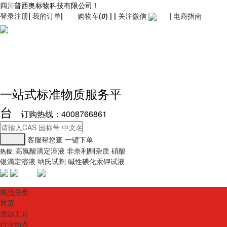
四川普西奥标物科技有限公司！
登录
注册
|
我的订单
|
购物车
(
0
)
|
|
关注微信
|
电商指南
一站式标准物质服务平
台
订购热线：4008766861
客服帮您查
一键下单
高氯酸滴定溶液
非奈利酮杂质
硝酸
热搜:
银滴定溶液
纳氏试剂
碱性碘化汞钾试液
商品分类
首页
资源工具
行业动态