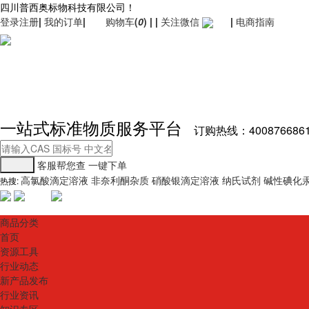
四川普西奥标物科技有限公司！
登录
注册
|
我的订单
|
购物车
(
0
)
|
|
关注微信
|
电商指南
一站式标准物质服务平台
订购热线：400876686
客服帮您查
一键下单
高氯酸滴定溶液
非奈利酮杂质
硝酸银滴定溶液
纳氏试剂
碱性碘化
热搜:
商品分类
首页
资源工具
行业动态
新产品发布
行业资讯