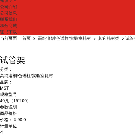
知识专区
公司介绍
公司信息
联系我们
积分商城
证书下载
当前页面：
首页
>
高纯溶剂/色谱柱/实验室耗材
>
其它耗材类
>
试管
试管架
分类：
高纯溶剂/色谱柱/实验室耗材
品牌：
MST
规格型号：
40孔（15*100）
参数说明：
商品价格：
价格：
¥ 90.0
计量单位：
个