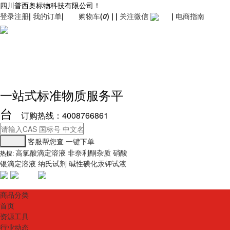
四川普西奥标物科技有限公司！
登录
注册
|
我的订单
|
购物车
(
0
)
|
|
关注微信
|
电商指南
一站式标准物质服务平
台
订购热线：4008766861
客服帮您查
一键下单
高氯酸滴定溶液
非奈利酮杂质
硝酸
热搜:
银滴定溶液
纳氏试剂
碱性碘化汞钾试液
商品分类
首页
资源工具
行业动态