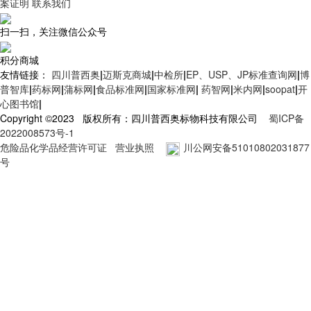
案证明
联系我们
扫一扫，关注微信公众号
积分商城
友情链接：
四川普西奥
|
迈斯克商城
|
中检所
|
EP、USP、JP标准查询网
|
博
普智库
|
药标网
|
蒲标网
|
食品标准网
|
国家标准网
|
药智网
|
米内网
|
soopat
|
开
心图书馆
|
Copyright ©2023 版权所有：四川普西奥标物科技有限公司
蜀ICP备
2022008573号-1
危险品化学品经营许可证
营业执照
川公网安备51010802031877
号