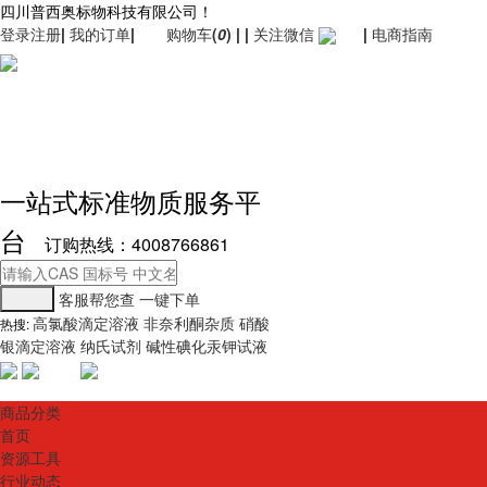
四川普西奥标物科技有限公司！
登录
注册
|
我的订单
|
购物车
(
0
)
|
|
关注微信
|
电商指南
一站式标准物质服务平
台
订购热线：4008766861
客服帮您查
一键下单
高氯酸滴定溶液
非奈利酮杂质
硝酸
热搜:
银滴定溶液
纳氏试剂
碱性碘化汞钾试液
商品分类
首页
资源工具
行业动态