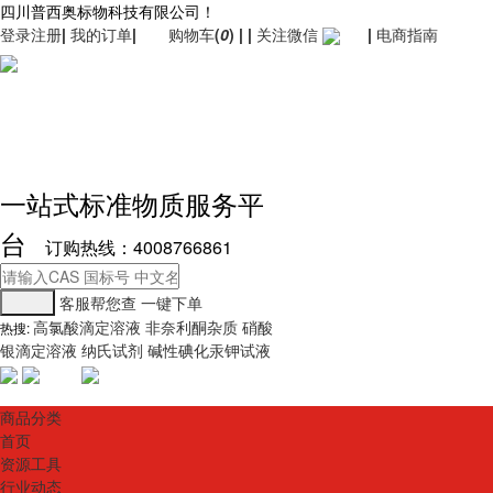
四川普西奥标物科技有限公司！
登录
注册
|
我的订单
|
购物车
(
0
)
|
|
关注微信
|
电商指南
一站式标准物质服务平
台
订购热线：4008766861
客服帮您查
一键下单
高氯酸滴定溶液
非奈利酮杂质
硝酸
热搜:
银滴定溶液
纳氏试剂
碱性碘化汞钾试液
商品分类
首页
资源工具
行业动态