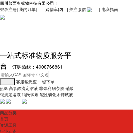
四川普西奥标物科技有限公司！
登录
注册
|
我的订单
|
购物车
(
0
)
|
|
关注微信
|
电商指南
一站式标准物质服务平
台
订购热线：4008766861
客服帮您查
一键下单
高氯酸滴定溶液
非奈利酮杂质
硝酸
热搜:
银滴定溶液
纳氏试剂
碱性碘化汞钾试液
商品分类
首页
资源工具
行业动态