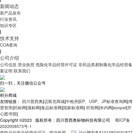
新闻动态
新产品发布
行业资讯
知识专区
|
技术支持
COA查询
|
公司介绍
公司信息
营业执照
危险化学品经营许可证
非药品类易制毒化学品经营备
案证明
联系我们
扫一扫，关注微信公众号
积分商城
友情链接：
四川普西奥
|
迈斯克商城
|
中检所
|
EP、USP、JP标准查询网
|
博
普智库
|
药标网
|
蒲标网
|
食品标准网
|
国家标准网
|
药智网
|
米内网
|
soopat
|
开
心图书馆
|
Copyright ©2023 版权所有：四川普西奥标物科技有限公司
蜀ICP备
2022008573号-1
危险品化学品经营许可证
营业执照
川公网安备51010802031877