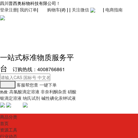
四川普西奥标物科技有限公司！
登录
注册
|
我的订单
|
购物车
(
0
)
|
|
关注微信
|
电商指南
一站式标准物质服务平
台
订购热线：4008766861
客服帮您查
一键下单
高氯酸滴定溶液
非奈利酮杂质
硝酸
热搜:
银滴定溶液
纳氏试剂
碱性碘化汞钾试液
商品分类
首页
资源工具
行业动态