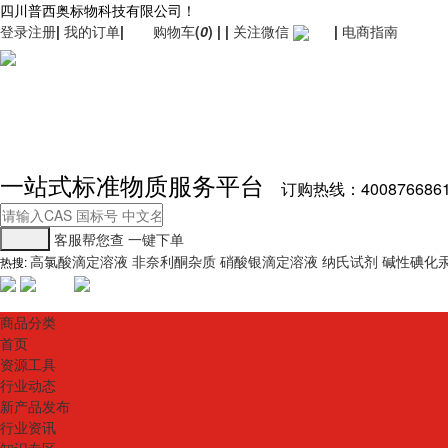
四川普西奥标物科技有限公司！
登录
注册
|
我的订单
|
购物车
(
0
)
|
|
关注微信
|
电商指南
一站式标准物质服务平台
订购热线：400876686
客服帮您查
一键下单
高氯酸滴定溶液
非奈利酮杂质
硝酸银滴定溶液
纳氏试剂
碱性碘化
热搜:
商品分类
首页
资源工具
行业动态
新产品发布
行业资讯