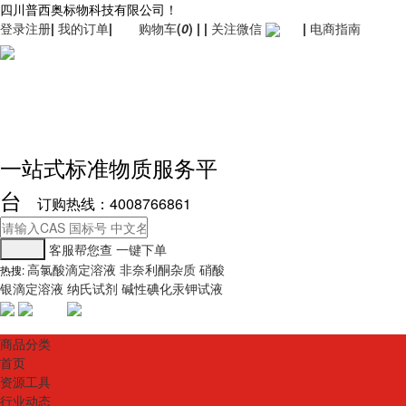
四川普西奥标物科技有限公司！
登录
注册
|
我的订单
|
购物车
(
0
)
|
|
关注微信
|
电商指南
一站式标准物质服务平
台
订购热线：4008766861
客服帮您查
一键下单
高氯酸滴定溶液
非奈利酮杂质
硝酸
热搜:
银滴定溶液
纳氏试剂
碱性碘化汞钾试液
商品分类
首页
资源工具
行业动态