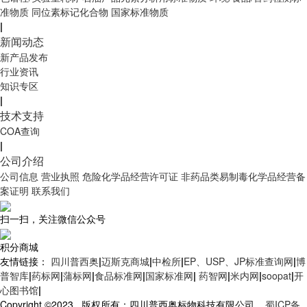
准物质
同位素标记化合物
国家标准物质
|
新闻动态
新产品发布
行业资讯
知识专区
|
技术支持
COA查询
|
公司介绍
公司信息
营业执照
危险化学品经营许可证
非药品类易制毒化学品经营备
案证明
联系我们
扫一扫，关注微信公众号
积分商城
友情链接：
四川普西奥
|
迈斯克商城
|
中检所
|
EP、USP、JP标准查询网
|
博
普智库
|
药标网
|
蒲标网
|
食品标准网
|
国家标准网
|
药智网
|
米内网
|
soopat
|
开
心图书馆
|
Copyright ©2023 版权所有：四川普西奥标物科技有限公司
蜀ICP备