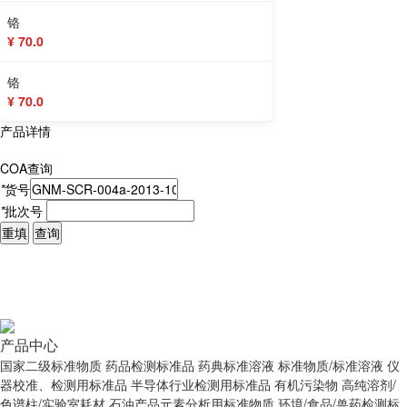
铬
¥ 70.0
铬
¥ 70.0
产品详情
COA查询
*
货号
*
批次号
重填
查询
产品中心
国家二级标准物质
药品检测标准品
药典标准溶液
标准物质/标准溶液
仪
器校准、检测用标准品
半导体行业检测用标准品
有机污染物
高纯溶剂/
色谱柱/实验室耗材
石油产品元素分析用标准物质
环境/食品/兽药检测标