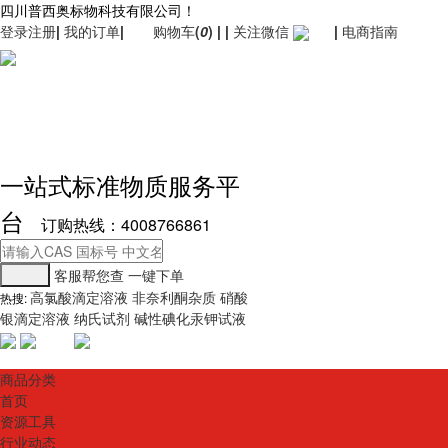
四川普西奥标物科技有限公司！
登录
注册
|
我的订单
|
购物车
(
0
)
|
|
关注微信
|
电商指南
一站式标准物质服务平
台
订购热线：4008766861
客服帮您查
一键下单
高氯酸滴定溶液
非奈利酮杂质
硝酸
热搜:
银滴定溶液
纳氏试剂
碱性碘化汞钾试液
商品分类
首页
资源工具
行业动态