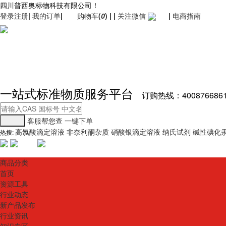
四川普西奥标物科技有限公司！
登录
注册
|
我的订单
|
购物车
(
0
)
|
|
关注微信
|
电商指南
一站式标准物质服务平台
订购热线：400876686
客服帮您查
一键下单
高氯酸滴定溶液
非奈利酮杂质
硝酸银滴定溶液
纳氏试剂
碱性碘化
热搜:
商品分类
首页
资源工具
行业动态
新产品发布
行业资讯