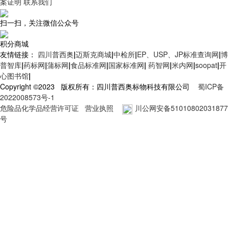
案证明
联系我们
扫一扫，关注微信公众号
积分商城
友情链接：
四川普西奥
|
迈斯克商城
|
中检所
|
EP、USP、JP标准查询网
|
博
普智库
|
药标网
|
蒲标网
|
食品标准网
|
国家标准网
|
药智网
|
米内网
|
soopat
|
开
心图书馆
|
Copyright ©2023 版权所有：四川普西奥标物科技有限公司
蜀ICP备
2022008573号-1
危险品化学品经营许可证
营业执照
川公网安备51010802031877
号