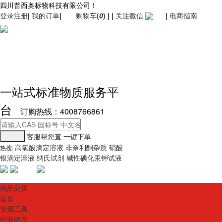
四川普西奥标物科技有限公司！
登录
注册
|
我的订单
|
购物车
(
0
)
|
|
关注微信
|
电商指南
一站式标准物质服务平
台
订购热线：4008766861
客服帮您查
一键下单
高氯酸滴定溶液
非奈利酮杂质
硝酸
热搜:
银滴定溶液
纳氏试剂
碱性碘化汞钾试液
商品分类
首页
资源工具
行业动态