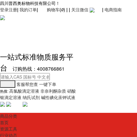
四川普西奥标物科技有限公司！
登录
注册
|
我的订单
|
购物车
(
0
)
|
|
关注微信
|
电商指南
一站式标准物质服务平
台
订购热线：4008766861
客服帮您查
一键下单
高氯酸滴定溶液
非奈利酮杂质
硝酸
热搜:
银滴定溶液
纳氏试剂
碱性碘化汞钾试液
商品分类
首页
资源工具
行业动态