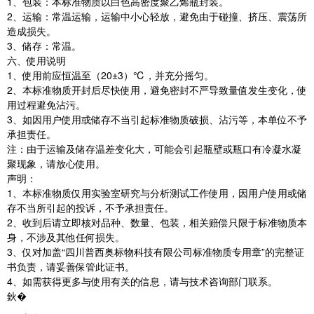
1、包装：本标准物质以白色高密度聚乙烯瓶封装。
2、运输：常温运输，运输中小心轻放，避免由于碰撞、挤压、震荡所
造成损失。
3、储存：常温。
六、使用说明
1、使用前应恒温至（20±3）℃，并充分摇匀。
2、本标准物质开封后尽快使用，避免密封不严导致量值发生变化，使
用过程避免沾污。
3、如因用户使用或储存不当引起标准物质破损、沾污等，本单位不予
承担责任。
注：由于运输及储存温差变化大，可能会引起瓶壁或瓶口有冷凝水凝
聚现象，请放心使用。
声明：
1、本标准物质仅用实验室研究与分析测试工作使用，因用户使用或储
存不当所引起的投诉，不予承担责任。
2、收到后请立即核对品种、数量、包装，相关赔偿只限于标准物质本
身，不涉及其他任何损失。
3、仅对加盖“四川普西奥标物科技有限公司标准物质专用章”的完整证
书负责，请妥善保管此证书。
4、如需获得更多与使用有关的信息，请与技术咨询部门联系。
鈥�