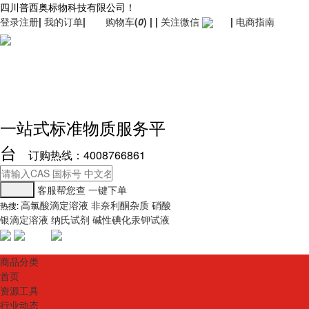
四川普西奥标物科技有限公司！
登录
注册
|
我的订单
|
购物车
(
0
)
|
|
关注微信
|
电商指南
一站式标准物质服务平
台
订购热线：4008766861
客服帮您查
一键下单
高氯酸滴定溶液
非奈利酮杂质
硝酸
热搜:
银滴定溶液
纳氏试剂
碱性碘化汞钾试液
商品分类
首页
资源工具
行业动态