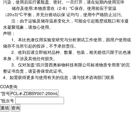
污染，使用后应拧紧瓶盖、密封。一旦打开，请在短期内使用完毕
储存及使用
:
本物质需在
（
2-8
）
℃
保存。使用前应于室温
（
20±3)℃
平衡，并充分摇动以保
证均匀
，
使用中严格防止沾污
。
注：由于运输及储存温差变化大，可能会引起瓶壁或瓶口有冷凝
水凝聚现象，请放心使用。
声明：
1
、本
比色液
仅用实验室研究与分析测试工作使用，因用户使用或
储存不当所引起的投诉，不予承担责任。
2
、收到后请立即核对品种、数量、包装，相关赔偿只限于
比色液
本身，不涉及其他任何损失。
3
、仅对加盖
“
四川普西奥标物科技有限公司标准物质专用章
”
的完
整证书负责，请妥善保管此证书。
4
、如需获得更多与使用有关的信息，请与技术咨询部门联系
COA查询
*
货号
*
批次号
重填
查询