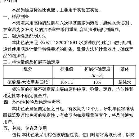
产品详情
本
品
为浊度标准比色液
，主要用于
实验室实验
。
一、样品制备
本溶液采用
高纯
硫酸肼与六次甲基四胺为溶质，
超纯
水为溶剂，
在室温为
(20±3)
℃
的洁净室中采用
重量
-
容量法准确配制而成
。
二、溯源性及
配制
方法
本
比色液
按照《
GB/T 13200-1991
水质浊度的测定
》进行配制
。
通过使用满足计量学特性要求的制备、测量方法和计量器具，确保
产
品
的溯源性。
三、特性量值及扩展不确定度
组分
标准值
扩展不确定度
基体
（
k
＝
2
）
硫酸肼
-
六次甲基四胺
10NTU
10%
超纯水
标准值的扩展不确定度主要由原料纯度、称量、定容、均匀性和
稳定性等不确定度合成。
四、均匀性检验及稳定性考察
本
比色液
量值自定值之日起，
有效期
为
12
个
月
。研制单位
将继续
跟踪监测
该
比色液
的稳定性，
有
效期内如发现量值变化，将及时通知
用户。
五、包装、储存及使用
包装
:
本
比色液
采用
棕
色
玻璃瓶
包装
。
使用时请
将溶液倒出，以防