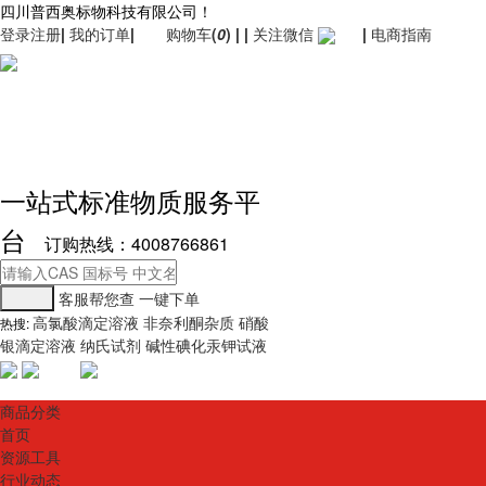
四川普西奥标物科技有限公司！
登录
注册
|
我的订单
|
购物车
(
0
)
|
|
关注微信
|
电商指南
一站式标准物质服务平
台
订购热线：4008766861
客服帮您查
一键下单
高氯酸滴定溶液
非奈利酮杂质
硝酸
热搜:
银滴定溶液
纳氏试剂
碱性碘化汞钾试液
商品分类
首页
资源工具
行业动态