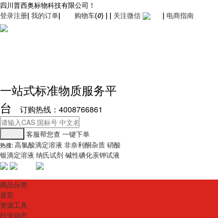
四川普西奥标物科技有限公司！
登录
注册
|
我的订单
|
购物车
(
0
)
|
|
关注微信
|
电商指南
一站式标准物质服务平
台
订购热线：4008766861
客服帮您查
一键下单
高氯酸滴定溶液
非奈利酮杂质
硝酸
热搜:
银滴定溶液
纳氏试剂
碱性碘化汞钾试液
商品分类
首页
资源工具
行业动态