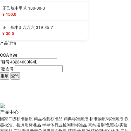
正己烷中甲苯 108-88-3
¥ 150.0
正己烷中β-六六六 319-85-7
¥ 30.0
产品详情
COA查询
*
货号
*
批次号
重填
查询
产品中心
国家二级标准物质
药品检测标准品
药典标准溶液
标准物质/标准溶液
仪
器校准、检测用标准品
半导体行业检测用标准品
高纯溶剂/色谱柱/实验
室耗材
石油产品元素分析用标准物质
环境/食品/兽药检测标准物质
同位