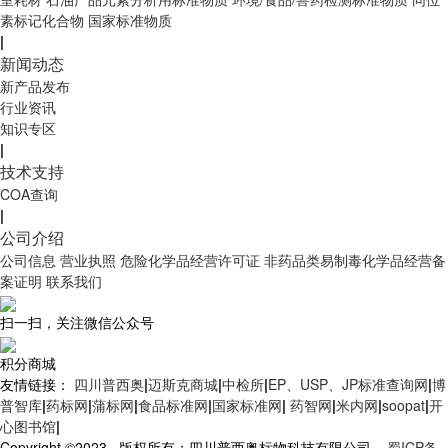
素标记化合物
国家标准物质
|
新闻动态
新产品发布
行业资讯
知识专区
|
技术支持
COA查询
|
公司介绍
公司信息
营业执照
危险化学品经营许可证
非药品类易制毒化学品经营备
案证明
联系我们
扫一扫，关注微信公众号
积分商城
友情链接：
四川普西奥
|
迈斯克商城
|
中检所
|
EP、USP、JP标准查询网
|
博
普智库
|
药标网
|
蒲标网
|
食品标准网
|
国家标准网
|
药智网
|
米内网
|
soopat
|
开
心图书馆
|
Copyright ©2023 版权所有：四川普西奥标物科技有限公司
蜀ICP备