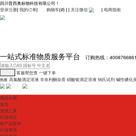
四川普西奥标物科技有限公司！
登录
注册
|
我的订单
|
购物车
(
0
)
|
|
关注微信
|
电商指南
一站式标准物质服务平台
订购热线：400876686
客服帮您查
一键下单
高氯酸滴定溶液
非奈利酮杂质
硝酸银滴定溶液
纳氏试剂
碱性碘化
热搜:
商品分类
首页
资源工具
行业动态
新产品发布
行业资讯