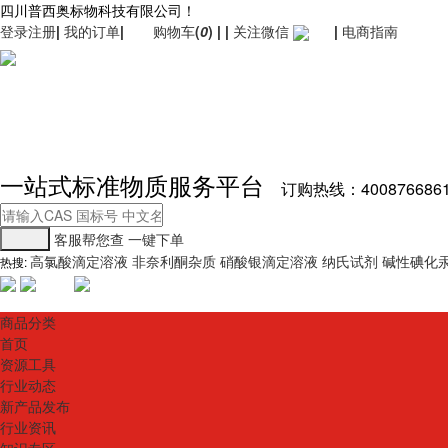
四川普西奥标物科技有限公司！
登录
注册
|
我的订单
|
购物车
(
0
)
|
|
关注微信
|
电商指南
一站式标准物质服务平台
订购热线：400876686
客服帮您查
一键下单
高氯酸滴定溶液
非奈利酮杂质
硝酸银滴定溶液
纳氏试剂
碱性碘化
热搜:
商品分类
首页
资源工具
行业动态
新产品发布
行业资讯