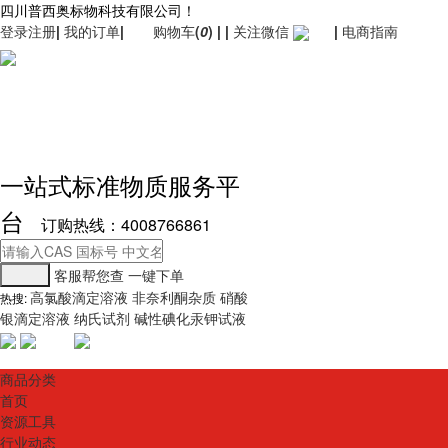
四川普西奥标物科技有限公司！
登录
注册
|
我的订单
|
购物车
(
0
)
|
|
关注微信
|
电商指南
一站式标准物质服务平
台
订购热线：4008766861
客服帮您查
一键下单
高氯酸滴定溶液
非奈利酮杂质
硝酸
热搜:
银滴定溶液
纳氏试剂
碱性碘化汞钾试液
商品分类
首页
资源工具
行业动态