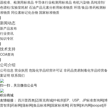
器校准、检测用标准品
半导体行业检测用标准品
有机污染物
高纯溶剂/
色谱柱/实验室耗材
石油产品元素分析用标准物质
环境/食品/兽药检测标
准物质
同位素标记化合物
国家标准物质
|
新闻动态
新产品发布
行业资讯
知识专区
|
技术支持
COA查询
|
公司介绍
公司信息
营业执照
危险化学品经营许可证
非药品类易制毒化学品经营备
案证明
联系我们
扫一扫，关注微信公众号
积分商城
友情链接：
四川普西奥
|
迈斯克商城
|
中检所
|
EP、USP、JP标准查询网
|
博
普智库
|
药标网
|
蒲标网
|
食品标准网
|
国家标准网
|
药智网
|
米内网
|
soopat
|
开