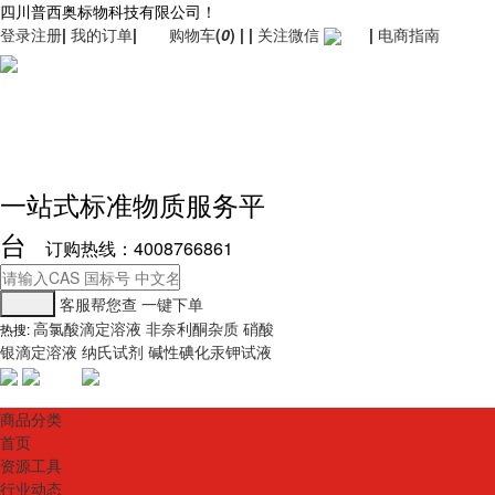
四川普西奥标物科技有限公司！
登录
注册
|
我的订单
|
购物车
(
0
)
|
|
关注微信
|
电商指南
一站式标准物质服务平
台
订购热线：4008766861
客服帮您查
一键下单
高氯酸滴定溶液
非奈利酮杂质
硝酸
热搜:
银滴定溶液
纳氏试剂
碱性碘化汞钾试液
商品分类
首页
资源工具
行业动态