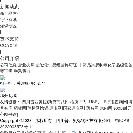
新闻动态
新产品发布
行业资讯
知识专区
|
技术支持
COA查询
|
公司介绍
公司信息
营业执照
危险化学品经营许可证
非药品类易制毒化学品经营备
案证明
联系我们
扫一扫，关注微信公众号
积分商城
友情链接：
四川普西奥
|
迈斯克商城
|
中检所
|
EP、USP、JP标准查询网
|
博
普智库
|
药标网
|
蒲标网
|
食品标准网
|
国家标准网
|
药智网
|
米内网
|
soopat
|
开
心图书馆
|
Copyright ©2023 版权所有：四川普西奥标物科技有限公司
蜀ICP备
2022008573号-1
危险品化学品经营许可证
营业执照
川公网安备51010802031877