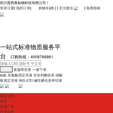
四川普西奥标物科技有限公司！
登录
注册
|
我的订单
|
购物车
(
0
)
|
|
关注微信
|
电商指南
一站式标准物质服务平
台
订购热线：4008766861
客服帮您查
一键下单
高氯酸滴定溶液
非奈利酮杂质
硝酸
热搜:
银滴定溶液
纳氏试剂
碱性碘化汞钾试液
商品分类
首页
资源工具
行业动态