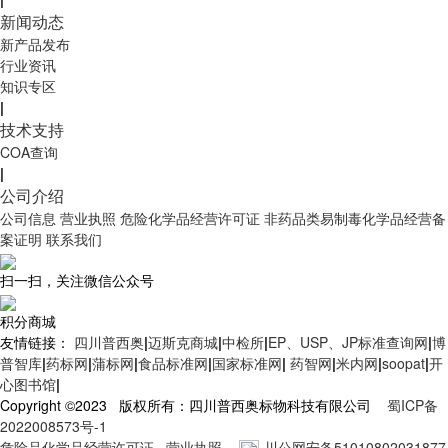
新闻动态
新产品发布
行业资讯
知识专区
|
技术支持
COA查询
|
公司介绍
公司信息
营业执照
危险化学品经营许可证
非药品类易制毒化学品经营备
案证明
联系我们
扫一扫，关注微信公众号
积分商城
友情链接：
四川普西奥
|
迈斯克商城
|
中检所
|
EP、USP、JP标准查询网
|
博
普智库
|
药标网
|
蒲标网
|
食品标准网
|
国家标准网
|
药智网
|
米内网
|
soopat
|
开
心图书馆
|
Copyright ©2023 版权所有：四川普西奥标物科技有限公司
蜀ICP备
2022008573号-1
危险品化学品经营许可证
营业执照
川公网安备51010802031877