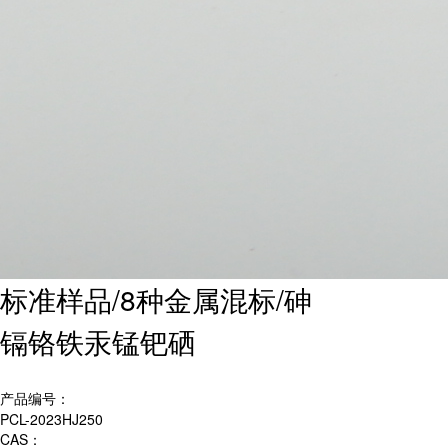
标准样品/8种金属混标/砷
镉铬铁汞锰钯硒
产品编号：
PCL-2023HJ250
CAS：