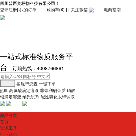
四川普西奥标物科技有限公司！
登录
注册
|
我的订单
|
购物车
(
0
)
|
|
关注微信
|
电商指南
一站式标准物质服务平
台
订购热线：4008766861
客服帮您查
一键下单
高氯酸滴定溶液
非奈利酮杂质
硝酸
热搜:
银滴定溶液
纳氏试剂
碱性碘化汞钾试液
商品分类
首页
资源工具
行业动态