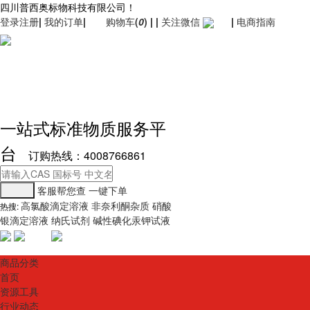
四川普西奥标物科技有限公司！
登录
注册
|
我的订单
|
购物车
(
0
)
|
|
关注微信
|
电商指南
一站式标准物质服务平
台
订购热线：4008766861
客服帮您查
一键下单
高氯酸滴定溶液
非奈利酮杂质
硝酸
热搜:
银滴定溶液
纳氏试剂
碱性碘化汞钾试液
商品分类
首页
资源工具
行业动态