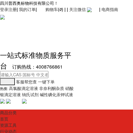
四川普西奥标物科技有限公司！
登录
注册
|
我的订单
|
购物车
(
0
)
|
|
关注微信
|
电商指南
一站式标准物质服务平
台
订购热线：4008766861
客服帮您查
一键下单
高氯酸滴定溶液
非奈利酮杂质
硝酸
热搜:
银滴定溶液
纳氏试剂
碱性碘化汞钾试液
商品分类
首页
资源工具
行业动态