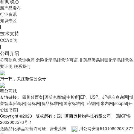
新闻动态
新产品发布
行业资讯
知识专区
|
技术支持
COA查询
|
公司介绍
公司信息
营业执照
危险化学品经营许可证
非药品类易制毒化学品经营备
案证明
联系我们
扫一扫，关注微信公众号
积分商城
友情链接：
四川普西奥
|
迈斯克商城
|
中检所
|
EP、USP、JP标准查询网
|
博
普智库
|
药标网
|
蒲标网
|
食品标准网
|
国家标准网
|
药智网
|
米内网
|
soopat
|
开
心图书馆
|
Copyright ©2023 版权所有：四川普西奥标物科技有限公司
蜀ICP备
2022008573号-1
危险品化学品经营许可证
营业执照
川公网安备51010802031877