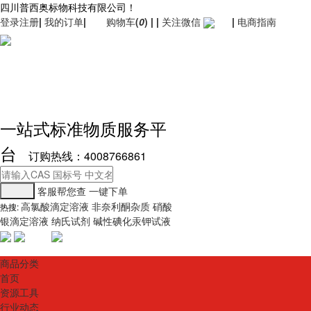
四川普西奥标物科技有限公司！
登录
注册
|
我的订单
|
购物车
(
0
)
|
|
关注微信
|
电商指南
一站式标准物质服务平
台
订购热线：4008766861
客服帮您查
一键下单
高氯酸滴定溶液
非奈利酮杂质
硝酸
热搜:
银滴定溶液
纳氏试剂
碱性碘化汞钾试液
商品分类
首页
资源工具
行业动态