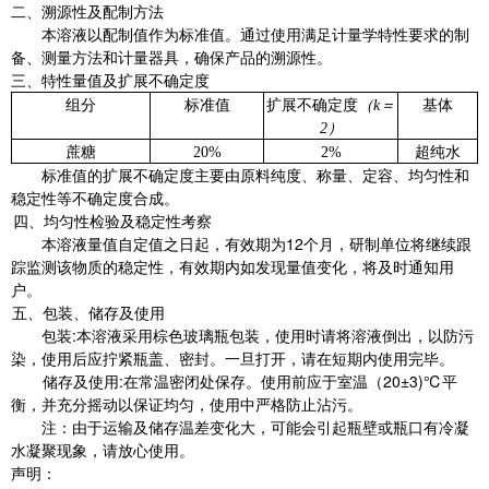
二、溯源性及配制方法
本溶液以配制值作为标准值。通过使用满足计量学特性要求的制
备、测量方法和计量器具，确保产品的溯源性。
三、特性量值及扩展不确定度
组分
标准值
扩展不确定度
（k＝
基体
2）
蔗糖
20%
2%
超纯水
标准值的扩展不确定度主要由原料纯度、称量、定容、均匀性和
稳定性等不确定度合成。
四、均匀性检验及稳定性考察
本溶液量值自定值之日起，有效期为12个月，研制单位将继续跟
踪监测该物质的稳定性，有效期内如发现量值变化，将及时通知用
户。
五、包装、储存及使用
包装:本溶液采用棕色玻璃瓶包装，使用时请将溶液倒出，以防污
染，使用后应拧紧瓶盖、密封。一旦打开，请在短期内使用完毕。
储存及使用:在常温密闭处保存。使用前应于室温（20±3)℃平
衡，并充分摇动以保证均匀，使用中严格防止沾污。
注：由于运输及储存温差变化大，可能会引起瓶壁或瓶口有冷凝
水凝聚现象，请放心使用。
声明：