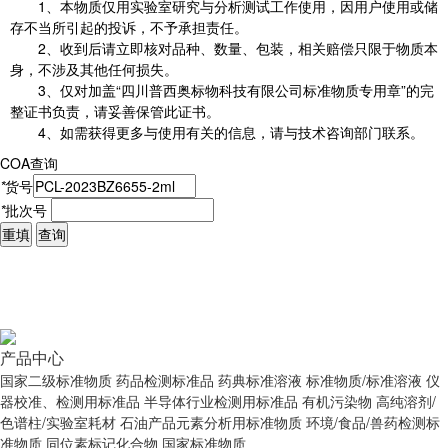
1、本物质仅用实验室研究与分析测试工作使用，因用户使用或储
存不当所引起的投诉，不予承担责任。
2、收到后请立即核对品种、数量、包装，相关赔偿只限于物质本
身，不涉及其他任何损失。
3、仅对加盖“四川普西奥标物科技有限公司标准物质专用章”的完
整证书负责，请妥善保管此证书。
4、如需获得更多与使用有关的信息，请与技术咨询部门联系。
COA查询
*
货号
*
批次号
重填
查询
产品中心
国家二级标准物质
药品检测标准品
药典标准溶液
标准物质/标准溶液
仪
器校准、检测用标准品
半导体行业检测用标准品
有机污染物
高纯溶剂/
色谱柱/实验室耗材
石油产品元素分析用标准物质
环境/食品/兽药检测标
准物质
同位素标记化合物
国家标准物质