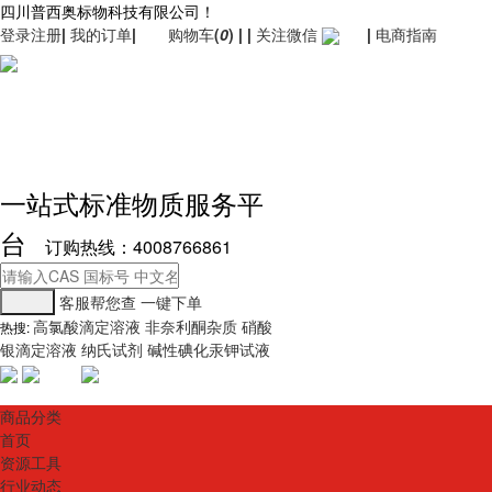
四川普西奥标物科技有限公司！
登录
注册
|
我的订单
|
购物车
(
0
)
|
|
关注微信
|
电商指南
一站式标准物质服务平
台
订购热线：4008766861
客服帮您查
一键下单
高氯酸滴定溶液
非奈利酮杂质
硝酸
热搜:
银滴定溶液
纳氏试剂
碱性碘化汞钾试液
商品分类
首页
资源工具
行业动态