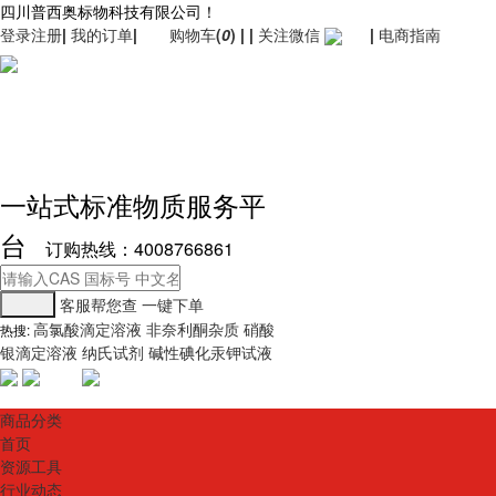
四川普西奥标物科技有限公司！
登录
注册
|
我的订单
|
购物车
(
0
)
|
|
关注微信
|
电商指南
一站式标准物质服务平
台
订购热线：4008766861
客服帮您查
一键下单
高氯酸滴定溶液
非奈利酮杂质
硝酸
热搜:
银滴定溶液
纳氏试剂
碱性碘化汞钾试液
商品分类
首页
资源工具
行业动态