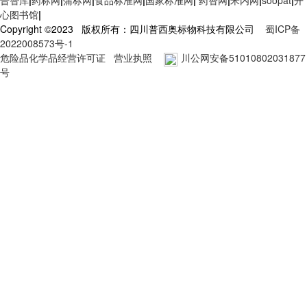
普智库
|
药标网
|
蒲标网
|
食品标准网
|
国家标准网
|
药智网
|
米内网
|
soopat
|
开
心图书馆
|
Copyright ©2023 版权所有：四川普西奥标物科技有限公司
蜀ICP备
2022008573号-1
危险品化学品经营许可证
营业执照
川公网安备51010802031877
号