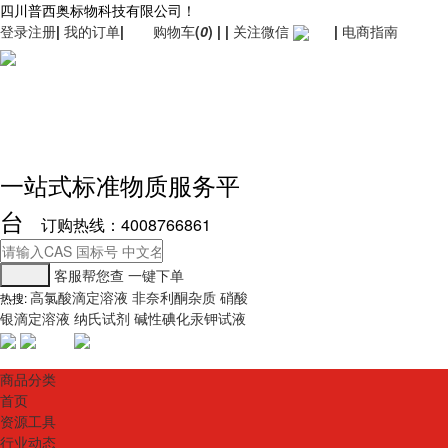
四川普西奥标物科技有限公司！
登录
注册
|
我的订单
|
购物车
(
0
)
|
|
关注微信
|
电商指南
一站式标准物质服务平
台
订购热线：4008766861
客服帮您查
一键下单
高氯酸滴定溶液
非奈利酮杂质
硝酸
热搜:
银滴定溶液
纳氏试剂
碱性碘化汞钾试液
商品分类
首页
资源工具
行业动态