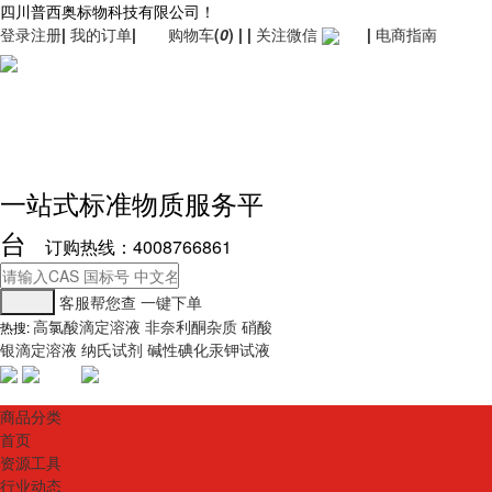
四川普西奥标物科技有限公司！
登录
注册
|
我的订单
|
购物车
(
0
)
|
|
关注微信
|
电商指南
一站式标准物质服务平
台
订购热线：4008766861
客服帮您查
一键下单
高氯酸滴定溶液
非奈利酮杂质
硝酸
热搜:
银滴定溶液
纳氏试剂
碱性碘化汞钾试液
商品分类
首页
资源工具
行业动态