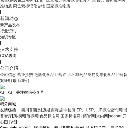
准物质
同位素标记化合物
国家标准物质
|
新闻动态
新产品发布
行业资讯
知识专区
|
技术支持
COA查询
|
公司介绍
公司信息
营业执照
危险化学品经营许可证
非药品类易制毒化学品经营备
案证明
联系我们
扫一扫，关注微信公众号
积分商城
友情链接：
四川普西奥
|
迈斯克商城
|
中检所
|
EP、USP、JP标准查询网
|
博
普智库
|
药标网
|
蒲标网
|
食品标准网
|
国家标准网
|
药智网
|
米内网
|
soopat
|
开
心图书馆
|
Copyright ©2023 版权所有：四川普西奥标物科技有限公司
蜀ICP备