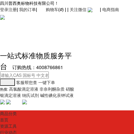
四川普西奥标物科技有限公司！
登录
注册
|
我的订单
|
购物车
(
0
)
|
|
关注微信
|
电商指南
一站式标准物质服务平
台
订购热线：4008766861
客服帮您查
一键下单
高氯酸滴定溶液
非奈利酮杂质
硝酸
热搜:
银滴定溶液
纳氏试剂
碱性碘化汞钾试液
商品分类
首页
资源工具
行业动态