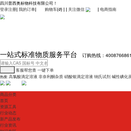
四川普西奥标物科技有限公司！
登录
注册
|
我的订单
|
购物车
(
0
)
|
|
关注微信
|
电商指南
一站式标准物质服务平台
订购热线：400876686
客服帮您查
一键下单
高氯酸滴定溶液
非奈利酮杂质
硝酸银滴定溶液
纳氏试剂
碱性碘化
热搜:
商品分类
首页
资源工具
行业动态
新产品发布
行业资讯