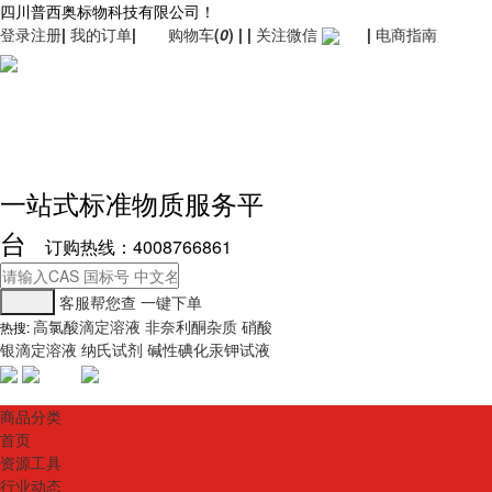
四川普西奥标物科技有限公司！
登录
注册
|
我的订单
|
购物车
(
0
)
|
|
关注微信
|
电商指南
一站式标准物质服务平
台
订购热线：4008766861
客服帮您查
一键下单
高氯酸滴定溶液
非奈利酮杂质
硝酸
热搜:
银滴定溶液
纳氏试剂
碱性碘化汞钾试液
商品分类
首页
资源工具
行业动态