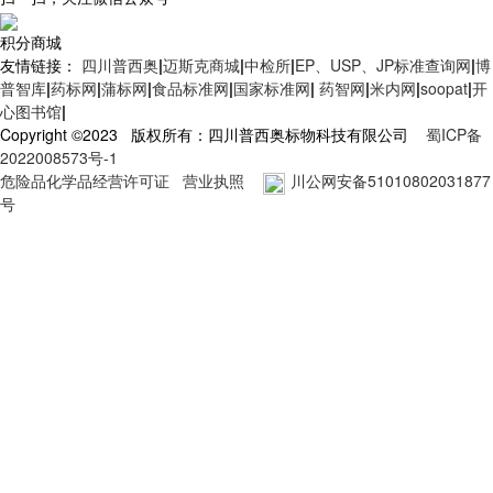
积分商城
友情链接：
四川普西奥
|
迈斯克商城
|
中检所
|
EP、USP、JP标准查询网
|
博
普智库
|
药标网
|
蒲标网
|
食品标准网
|
国家标准网
|
药智网
|
米内网
|
soopat
|
开
心图书馆
|
Copyright ©2023 版权所有：四川普西奥标物科技有限公司
蜀ICP备
2022008573号-1
危险品化学品经营许可证
营业执照
川公网安备51010802031877
号