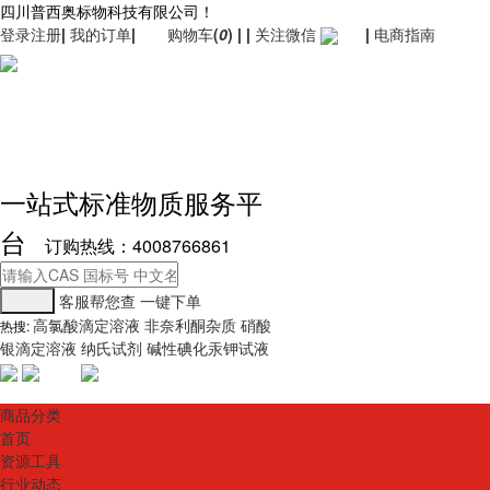
四川普西奥标物科技有限公司！
登录
注册
|
我的订单
|
购物车
(
0
)
|
|
关注微信
|
电商指南
一站式标准物质服务平
台
订购热线：4008766861
客服帮您查
一键下单
高氯酸滴定溶液
非奈利酮杂质
硝酸
热搜:
银滴定溶液
纳氏试剂
碱性碘化汞钾试液
商品分类
首页
资源工具
行业动态