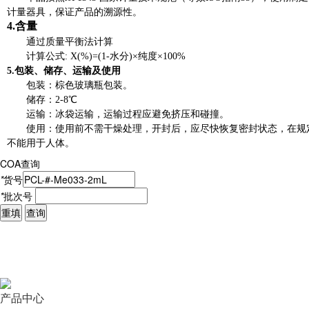
计量器具，保证产品的溯源性。
4.
含量
通过质量平衡法计算
计算公式
: X(%)=(1-
水分
)
×纯度×
100%
5.
包装、储存
、
运输及使用
包装：棕色玻璃瓶包装。
储存：
2-8
℃
运输：冰袋运输，运输过程应避免挤压和碰撞。
使用：使用前不需干燥处理，开封后，应尽快恢复密封状态，在规
不能用于人体。
COA查询
*
货号
*
批次号
重填
查询
产品中心