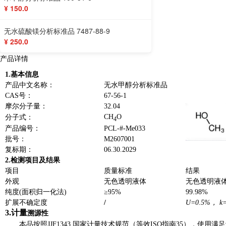
¥ 150.0
无水硫酸镁分析标准品 7487-88-9
¥ 250.0
产品详情
1.
基本信息
产品中文名称：
无水甲醇分析标准品
CAS
号：
67-56-1
摩尔分子量：
32.04
CH
O
分子式：
4
产品编号：
PCL-#-Me033
批号：
M2607001
复标期
：
06.30.2029
2.
检测项目及结果
项目
质量标准
结果
外观
无色透明液体
无色透明液
纯度
(
面积归一化法
)
≥
95%
99.98%
扩展不确定度
/
U=0.5%
，
k
3.
计量
溯源性
本品
按
照
JJF1343
国家计量技术规范（等效
ISO
指南
35
），使用满足