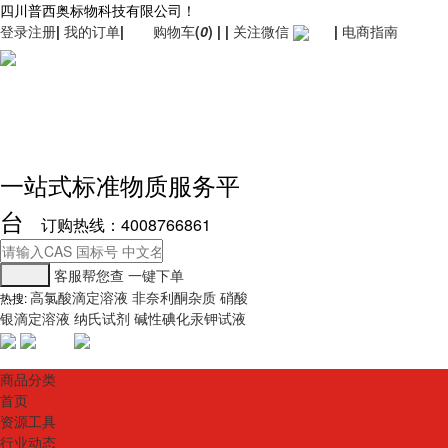
四川普西奥标物科技有限公司！
登录
注册
|
我的订单
|
购物车
(
0
)
|
|
关注微信
|
电商指南
一站式标准物质服务平
台
订购热线：4008766861
客服帮您查
一键下单
高氯酸滴定溶液
非奈利酮杂质
硝酸
热搜:
银滴定溶液
纳氏试剂
碱性碘化汞钾试液
商品分类
首页
资源工具
行业动态