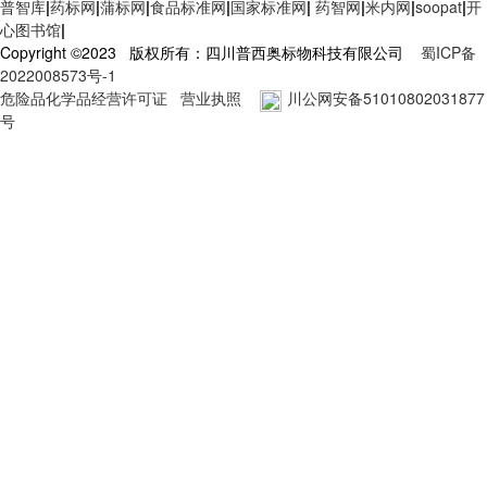
普智库
|
药标网
|
蒲标网
|
食品标准网
|
国家标准网
|
药智网
|
米内网
|
soopat
|
开
心图书馆
|
Copyright ©2023 版权所有：四川普西奥标物科技有限公司
蜀ICP备
2022008573号-1
危险品化学品经营许可证
营业执照
川公网安备51010802031877
号