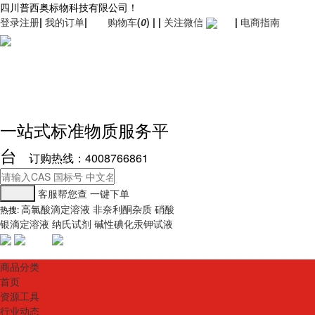
四川普西奥标物科技有限公司！
登录
注册
|
我的订单
|
购物车
(
0
)
|
|
关注微信
|
电商指南
一站式标准物质服务平
台
订购热线：4008766861
客服帮您查
一键下单
高氯酸滴定溶液
非奈利酮杂质
硝酸
热搜:
银滴定溶液
纳氏试剂
碱性碘化汞钾试液
商品分类
首页
资源工具
行业动态