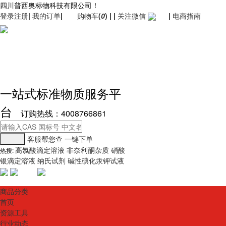
四川普西奥标物科技有限公司！
登录
注册
|
我的订单
|
购物车
(
0
)
|
|
关注微信
|
电商指南
一站式标准物质服务平
台
订购热线：4008766861
客服帮您查
一键下单
高氯酸滴定溶液
非奈利酮杂质
硝酸
热搜:
银滴定溶液
纳氏试剂
碱性碘化汞钾试液
商品分类
首页
资源工具
行业动态