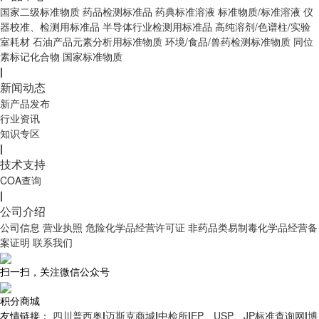
国家二级标准物质
药品检测标准品
药典标准溶液
标准物质/标准溶液
仪
器校准、检测用标准品
半导体行业检测用标准品
高纯溶剂/色谱柱/实验
室耗材
石油产品元素分析用标准物质
环境/食品/兽药检测标准物质
同位
素标记化合物
国家标准物质
|
新闻动态
新产品发布
行业资讯
知识专区
|
技术支持
COA查询
|
公司介绍
公司信息
营业执照
危险化学品经营许可证
非药品类易制毒化学品经营备
案证明
联系我们
扫一扫，关注微信公众号
积分商城
友情链接：
四川普西奥
|
迈斯克商城
|
中检所
|
EP、USP、JP标准查询网
|
博