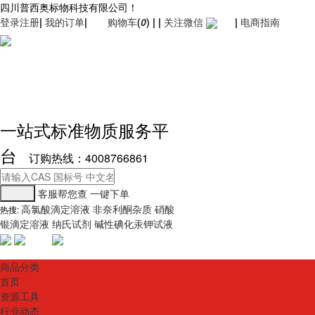
四川普西奥标物科技有限公司！
登录
注册
|
我的订单
|
购物车
(
0
)
|
|
关注微信
|
电商指南
一站式标准物质服务平
台
订购热线：4008766861
客服帮您查
一键下单
高氯酸滴定溶液
非奈利酮杂质
硝酸
热搜:
银滴定溶液
纳氏试剂
碱性碘化汞钾试液
商品分类
首页
资源工具
行业动态