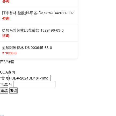
咨询
阿米替林:盐酸(N-甲基-D3,98%) 342611-00-1
咨询
盐酸马普替林D3盐酸盐 1329496-63-0
咨询
盐酸阿米替林-D6 203645-63-0
¥ 1030.0
产品详情
COA查询
*
货号
*
批次号
重填
查询