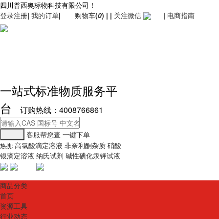
四川普西奥标物科技有限公司！
登录
注册
|
我的订单
|
购物车
(
0
)
|
|
关注微信
|
电商指南
一站式标准物质服务平
台
订购热线：4008766861
客服帮您查
一键下单
高氯酸滴定溶液
非奈利酮杂质
硝酸
热搜:
银滴定溶液
纳氏试剂
碱性碘化汞钾试液
商品分类
首页
资源工具
行业动态