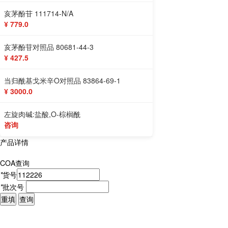
亥茅酚苷 111714-N/A
¥ 779.0
亥茅酚苷对照品 80681-44-3
¥ 427.5
当归酰基戈米辛O对照品 83864-69-1
¥ 3000.0
左旋肉碱:盐酸,O-棕榈酰
咨询
产品详情
COA查询
*
货号
*
批次号
重填
查询