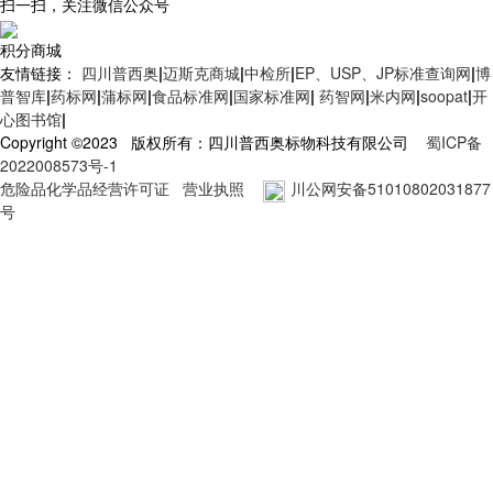
扫一扫，关注微信公众号
积分商城
友情链接：
四川普西奥
|
迈斯克商城
|
中检所
|
EP、USP、JP标准查询网
|
博
普智库
|
药标网
|
蒲标网
|
食品标准网
|
国家标准网
|
药智网
|
米内网
|
soopat
|
开
心图书馆
|
Copyright ©2023 版权所有：四川普西奥标物科技有限公司
蜀ICP备
2022008573号-1
危险品化学品经营许可证
营业执照
川公网安备51010802031877
号