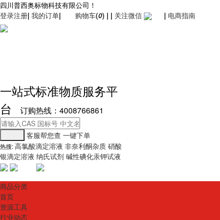
四川普西奥标物科技有限公司！
登录
注册
|
我的订单
|
购物车
(
0
)
|
|
关注微信
|
电商指南
一站式标准物质服务平
台
订购热线：4008766861
客服帮您查
一键下单
高氯酸滴定溶液
非奈利酮杂质
硝酸
热搜:
银滴定溶液
纳氏试剂
碱性碘化汞钾试液
商品分类
首页
资源工具
行业动态