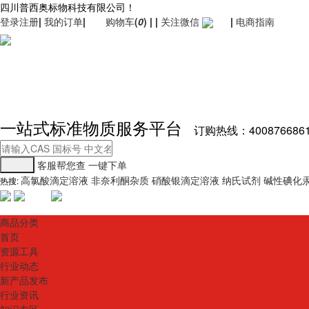
四川普西奥标物科技有限公司！
登录
注册
|
我的订单
|
购物车
(
0
)
|
|
关注微信
|
电商指南
一站式标准物质服务平台
订购热线：400876686
客服帮您查
一键下单
高氯酸滴定溶液
非奈利酮杂质
硝酸银滴定溶液
纳氏试剂
碱性碘化
热搜:
商品分类
首页
资源工具
行业动态
新产品发布
行业资讯