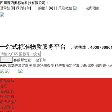
四川普西奥标物科技有限公司！
登录
注册
|
我的订单
|
购物车
(
0
)
|
|
关注微信
|
电商指南
一站式标准物质服务平台
订购热线：400876686
客服帮您查
一键下单
高氯酸滴定溶液
非奈利酮杂质
硝酸银滴定溶液
纳氏试剂
碱性碘化
热搜:
商品分类
首页
资源工具
行业动态
新产品发布
行业资讯